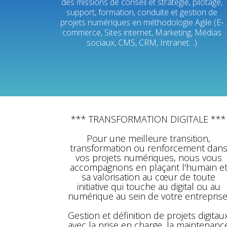
des missions de conseil et stratégie, pilotage,
support, formation, conduite et gestion de
projets numériques en méthodologie Agile (E-
commerce, Sites internet, Marketing, Médias
sociaux, CMS, CRM, Intranet…)
*** TRANSFORMATION DIGITALE ***
Pour une meilleure transition,
transformation ou renforcement dan
vos projets numériques, nous vous
accompagnons en plaçant l'humain e
sa valorisation au cœur de toute
initiative qui touche au digital ou au
numérique au sein de votre entreprise
Gestion et définition de projets digitau
avec la prise en charge, la maintenanc