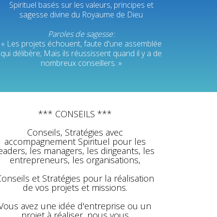
Spirituel basés sur les valeurs, principes et
sagesse divine du Royaume de Dieu
Paroles de sagesse:
« Les projets échouent, faute d'une assemblée
qui délibère; Mais ils réussissent quand il y a de
nombreux conseillers. »
*** CONSEILS ***
Conseils, Stratégies avec
accompagnement Spirituel pour les
eaders, les managers, les dirigeants, les
entrepreneurs, les organisations,
onseils et Stratégies pour la réalisation
de vos projets et missions.
Vous avez une idée d'entreprise ou un
projet à réaliser, nous vous