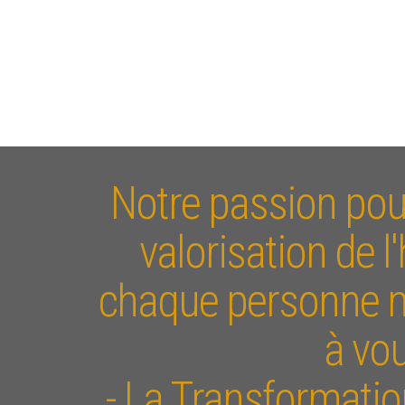
Notre passion pour 
valorisation de l
chaque personne ma
à vou
- La Transformation