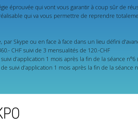
gie éprouvée qui vont vous garantir à coup sûr de réuss
t réalisable qui va vous permettre de reprendre totalem
 par Skype ou en face à face dans un lieu défini d'avan
0.- CHF suivi de 3 mensualités de 120.-CHF
uivi d’application 1 mois après la fin de la séance n°6 
e suivi d’application 1 mois après la fin de la séance n
IKPO