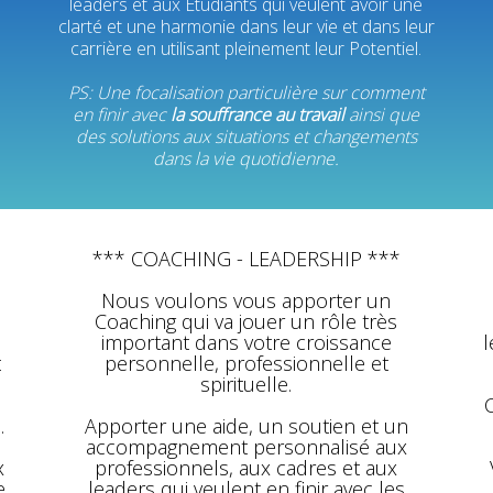
leaders et aux Etudiants qui veulent avoir une
clarté et une harmonie dans leur vie et dans leur
carrière en utilisant pleinement leur Potentiel.
PS: Une focalisation particulière sur comment
en finir avec
la souffrance au travail
ainsi que
des solutions aux situations et changements
dans la vie quotidienne.
*** COACHING - LEADERSHIP ***
Nous voulons vous apporter un
s
Coaching qui va jouer un rôle très
important dans votre croissance
l
t
personnelle, professionnelle et
spirituelle.
C
.
Apporter une aide, un soutien et un
accompagnement personnalisé aux
x
professionnels, aux cadres et aux
e
leaders qui veulent en finir avec les