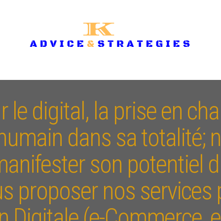
le digital, la prise en char
'humain dans sa totalité; n
nifester son potentiel d
s proposer nos services 
 Digitale (e-Commerce, e-