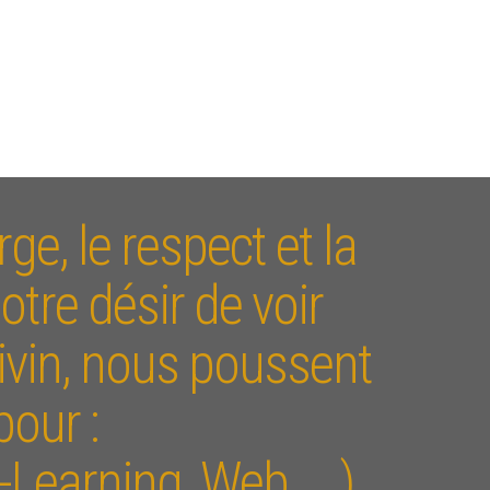
ge, le respect et la
otre désir de voir
ivin, nous poussent
pour :
Learning, Web, ...),